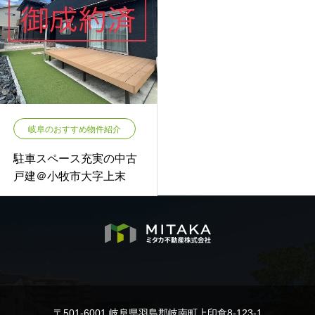
岐阜のおすすめ物件紹介
駐車スペース充実の中古
戸建＠小牧市大字上末
〒501-6001 岐阜県羽島郡岐南町上印食8-123-1