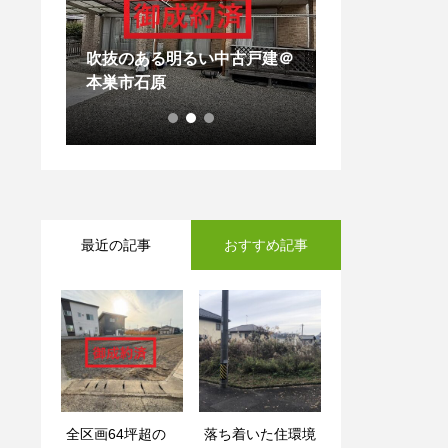
りを生
吹抜のある明るい中古戸建＠
シンプルかつス
本巣市石原
な中古戸建＠大
最近の記事
おすすめ記事
全区画64坪超の
収納たっぷりのあ
落ち着いた住環境
全区画64坪超の