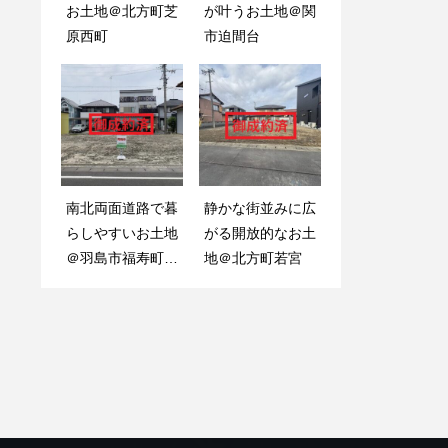
お土地＠北方町芝
たたかな中古戸建
が叶うお土地＠関
お土地＠北方町芝
原西町
＠岐阜市東鶉
市迫間台
原西町
南北両面道路で暮
柔らかな雰囲気が
静かな街並みに広
日々を明るく彩る
らしやすいお土地
特徴の中古戸建て
がる開放的なお土
南西角地のお土地
＠羽島市福寿町本
＠可児市中恵土
地＠北方町若宮
＠岐阜市中西郷
郷