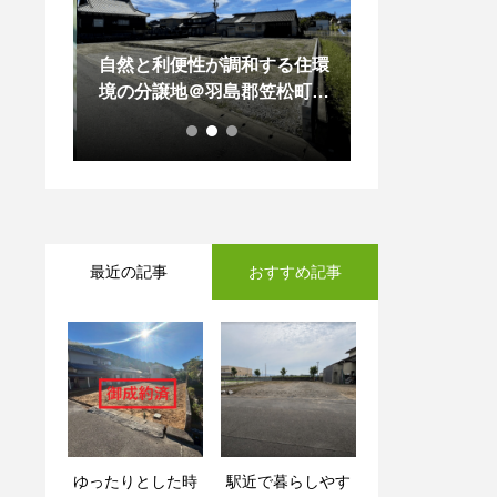
ぐ見つ
自然と利便性が調和する住環
左右非対称の差
建てが
境の分譲地＠羽島郡笠松町無
目を惹く中古戸
産検索
動寺
屋
をリリー
最近の記事
おすすめ記事
ゆったりとした時
家族に優しい住環
駅近で暮らしやす
吹抜のある明るい