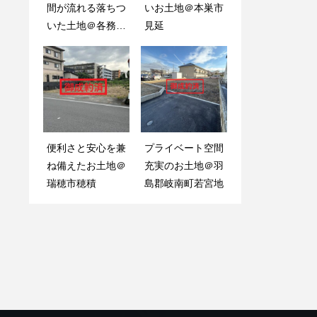
間が流れる落ちつ
境の分譲地＠岐阜
いお土地＠本巣市
中古戸建＠本巣市
いた土地＠各務原
市旦島中
見延
石原
市蘇原清住町
三角屋根が可愛ら
将来も見据えた安
便利さと安心を兼
プライベート空間
しい洋館風の中古
心設計の中古戸建
ね備えたお土地＠
充実のお土地＠羽
戸建＠瑞穂市生津
＠岐阜市茜部野瀬
瑞穂市穂積
島郡岐南町若宮地