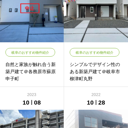
岐阜のおすすめ物件紹介
岐阜のおすすめ物件紹介
自然と家族が触れ合う新
シンプルでデザイン性の
築戸建て＠各務原市蘇原
ある新築戸建て＠岐阜市
申子町
柳津町丸野
2023
2022
10
08
10
28