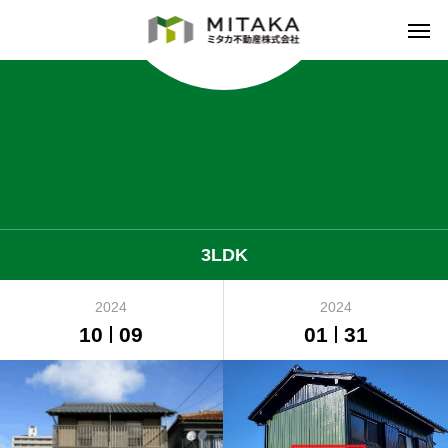
3LDK
2024
2024
10
09
01
31